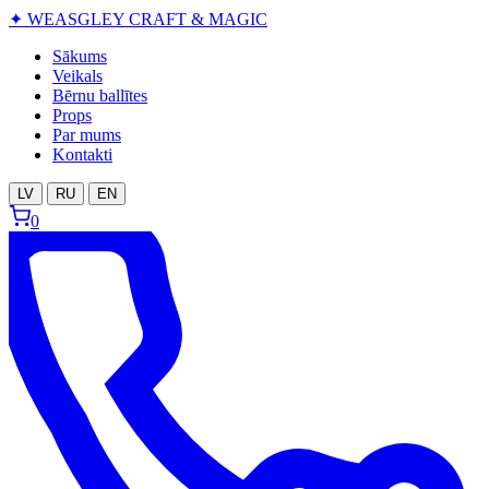
✦
WEASGLEY
CRAFT & MAGIC
Sākums
Veikals
Bērnu ballītes
Props
Par mums
Kontakti
LV
RU
EN
0