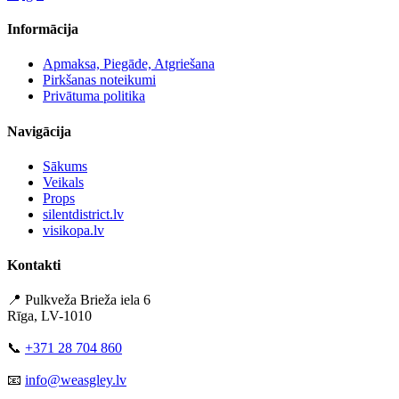
Informācija
Apmaksa, Piegāde, Atgriešana
Pirkšanas noteikumi
Privātuma politika
Navigācija
Sākums
Veikals
Props
silentdistrict.lv
visikopa.lv
Kontakti
📍 Pulkveža Brieža iela 6
Rīga, LV-1010
📞
+371 28 704 860
📧
info@weasgley.lv