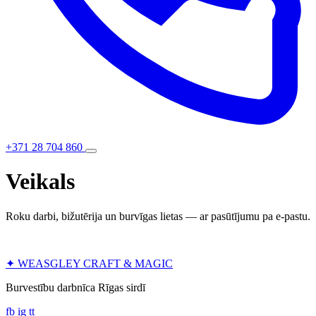
+371 28 704 860
Veikals
Roku darbi, bižutērija un burvīgas lietas — ar pasūtījumu pa e-pastu.
✦
WEASGLEY
CRAFT & MAGIC
Burvestību darbnīca Rīgas sirdī
fb
ig
tt