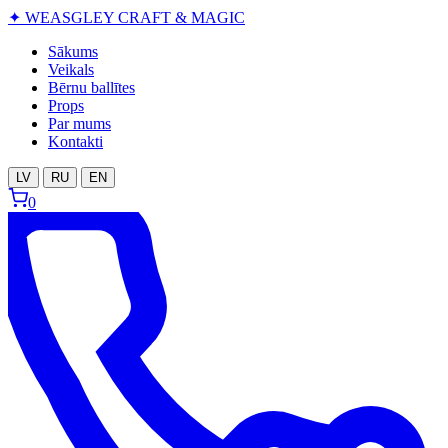
✦
WEASGLEY
CRAFT & MAGIC
Sākums
Veikals
Bērnu ballītes
Props
Par mums
Kontakti
LV
RU
EN
0