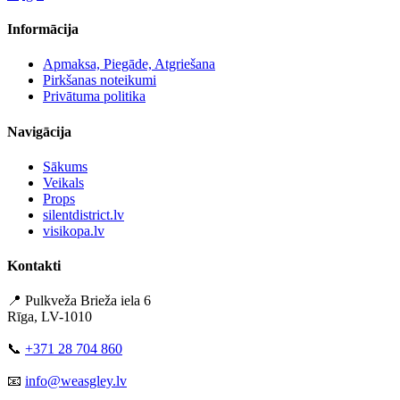
Informācija
Apmaksa, Piegāde, Atgriešana
Pirkšanas noteikumi
Privātuma politika
Navigācija
Sākums
Veikals
Props
silentdistrict.lv
visikopa.lv
Kontakti
📍 Pulkveža Brieža iela 6
Rīga, LV-1010
📞
+371 28 704 860
📧
info@weasgley.lv