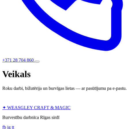
+371 28 704 860
Veikals
Roku darbi, bižutērija un burvīgas lietas — ar pasūtījumu pa e-pastu.
✦
WEASGLEY
CRAFT & MAGIC
Burvestību darbnīca Rīgas sirdī
fb
ig
tt