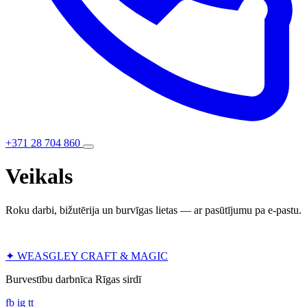
+371 28 704 860
Veikals
Roku darbi, bižutērija un burvīgas lietas — ar pasūtījumu pa e-pastu.
✦
WEASGLEY
CRAFT & MAGIC
Burvestību darbnīca Rīgas sirdī
fb
ig
tt