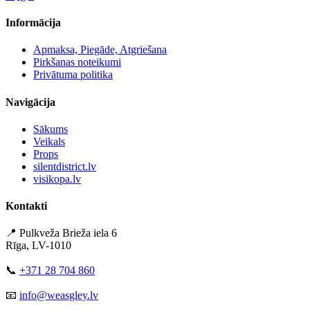
Informācija
Apmaksa, Piegāde, Atgriešana
Pirkšanas noteikumi
Privātuma politika
Navigācija
Sākums
Veikals
Props
silentdistrict.lv
visikopa.lv
Kontakti
📍 Pulkveža Brieža iela 6
Rīga, LV-1010
📞
+371 28 704 860
📧
info@weasgley.lv