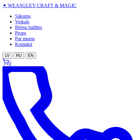
✦
WEASGLEY
CRAFT & MAGIC
Sākums
Veikals
Bērnu ballītes
Props
Par mums
Kontakti
LV
RU
EN
0