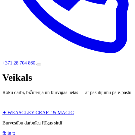
+371 28 704 860
Veikals
Roku darbi, bižutērija un burvīgas lietas — ar pasūtījumu pa e-pastu.
✦
WEASGLEY
CRAFT & MAGIC
Burvestību darbnīca Rīgas sirdī
fb
ig
tt