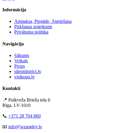
Informācija
Apmaksa, Piegāde, Atgriešana
Pirkšanas noteikumi
Privātuma politika
Navigācija
Sākums
Veikals
Props
silentdistrict.lv
visikopa.lv
Kontakti
📍 Pulkveža Brieža iela 6
Rīga, LV-1010
📞
+371 28 704 860
📧
info@weasgley.lv