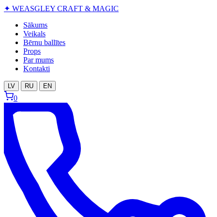
✦
WEASGLEY
CRAFT & MAGIC
Sākums
Veikals
Bērnu ballītes
Props
Par mums
Kontakti
LV
RU
EN
0