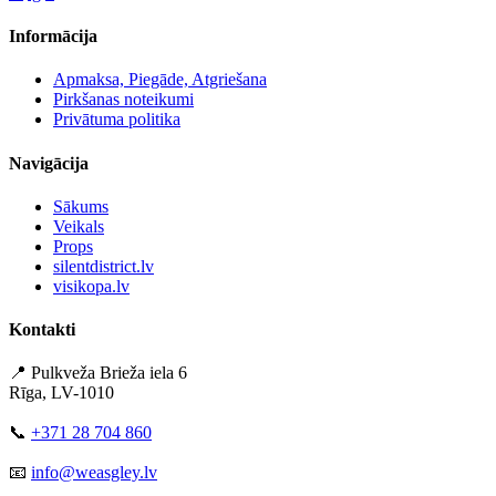
Informācija
Apmaksa, Piegāde, Atgriešana
Pirkšanas noteikumi
Privātuma politika
Navigācija
Sākums
Veikals
Props
silentdistrict.lv
visikopa.lv
Kontakti
📍 Pulkveža Brieža iela 6
Rīga, LV-1010
📞
+371 28 704 860
📧
info@weasgley.lv