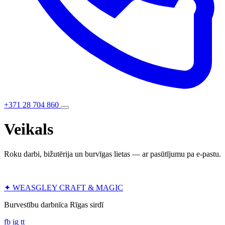
+371 28 704 860
Veikals
Roku darbi, bižutērija un burvīgas lietas — ar pasūtījumu pa e-pastu.
✦
WEASGLEY
CRAFT & MAGIC
Burvestību darbnīca Rīgas sirdī
fb
ig
tt