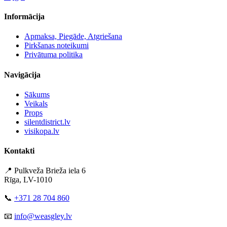
Informācija
Apmaksa, Piegāde, Atgriešana
Pirkšanas noteikumi
Privātuma politika
Navigācija
Sākums
Veikals
Props
silentdistrict.lv
visikopa.lv
Kontakti
📍 Pulkveža Brieža iela 6
Rīga, LV-1010
📞
+371 28 704 860
📧
info@weasgley.lv