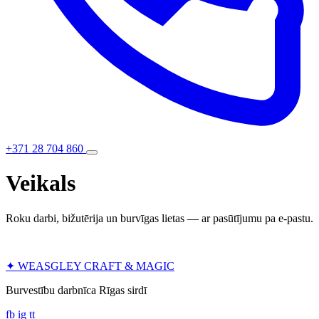
+371 28 704 860
Veikals
Roku darbi, bižutērija un burvīgas lietas — ar pasūtījumu pa e-pastu.
✦
WEASGLEY
CRAFT & MAGIC
Burvestību darbnīca Rīgas sirdī
fb
ig
tt