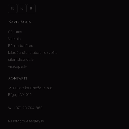
fb
ig
tt
Navigācija
Sākums
Veikals
Bērnu ballītes
Izlaušanās istabas rekvizīts
silentdistrict.lv
visikopa.lv
Kontakti
📍 Pulkveža Brieža iela 6
Rīga, LV-1010
📞
+371 28 704 860
📧
info@weasgley.lv