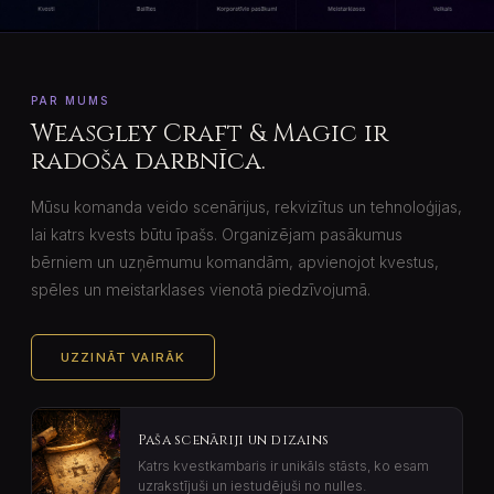
PAR MUMS
Weasgley Craft & Magic ir
radoša darbnīca.
Mūsu komanda veido scenārijus, rekvizītus un tehnoloģijas,
lai katrs kvests būtu īpašs. Organizējam pasākumus
bērniem un uzņēmumu komandām, apvienojot kvestus,
spēles un meistarklases vienotā piedzīvojumā.
UZZINĀT VAIRĀK
Paša scenāriji un dizains
Katrs kvestkambaris ir unikāls stāsts, ko esam
uzrakstījuši un iestudējuši no nulles.