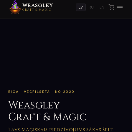
WEASGLEY
LV
RU
EN
CRAFT & MAGIC
RĪGA · VECPILSĒTA · NO 2020
Weasgley
Craft & Magic
Tavs maģiskais piedzīvojums sākas šeit