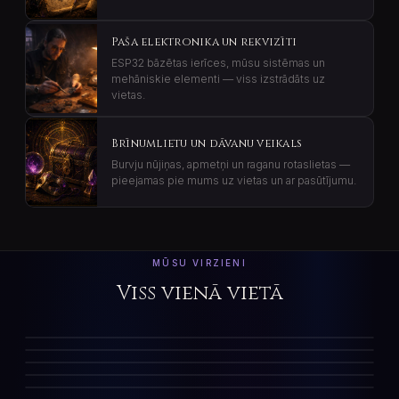
Paša elektronika un rekvizīti
ESP32 bāzētas ierīces, mūsu sistēmas un
mehāniskie elementi — viss izstrādāts uz
vietas.
Brīnumlietu un dāvanu veikals
Burvju nūjiņas, apmetņi un raganu rotaslietas —
pieejamas pie mums uz vietas un ar pasūtījumu.
MŪSU VIRZIENI
Viss vienā vietā
IZKLAIDE
BALLĪTES
Kvestu istabas
MEISTARKLASES
Bērnu ballītes