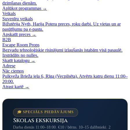
dzimšanas dienām.
Aplūkot programmas →
Veikals
Suvenīru veikals
Bižutērija Nyth, Harija Potera preces, roku darbi. Uz vietas un ar
pasūtījumu pa e-pastu.
Apskatīt preces →
B2B
Escape Room Props
Bezvadu tehnoloģiskie risinājumi izlaušanās istabām visā pasaulē.
Izstrādāts no nulles.
Skatīt katalogu →
Adrese
Nāc ciemos
Pulkveža Brieža iela 6, Rīga (Vecpilsēta). Atvērts katru dienu 11:00–
20:00.
Atrast kartē →
🎓 SPECIĀLS PIEDĀVĀJUMS
Skolas ekskursija
Darba dienās 11:00–18:00. €10 / bērns. 10–15 dalībnieki. 2