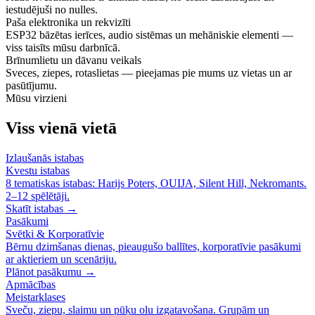
iestudējuši no nulles.
Paša elektronika un rekvizīti
ESP32 bāzētas ierīces, audio sistēmas un mehāniskie elementi —
viss taisīts mūsu darbnīcā.
Brīnumlietu un dāvanu veikals
Sveces, ziepes, rotaslietas — pieejamas pie mums uz vietas un ar
pasūtījumu.
Mūsu virzieni
Viss vienā vietā
Izlaušanās istabas
Kvestu istabas
8 tematiskas istabas: Harijs Poters, OUIJA, Silent Hill, Nekromants.
2–12 spēlētāji.
Skatīt istabas →
Pasākumi
Svētki & Korporatīvie
Bērnu dzimšanas dienas, pieaugušo ballītes, korporatīvie pasākumi
ar aktieriem un scenāriju.
Plānot pasākumu →
Apmācības
Meistarklases
Sveču, ziepu, slaimu un pūķu olu izgatavošana. Grupām un