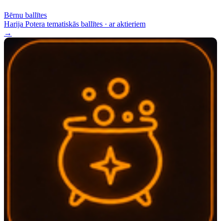
Bērnu ballītes
Harija Potera tematiskās ballītes · ar aktieriem
→