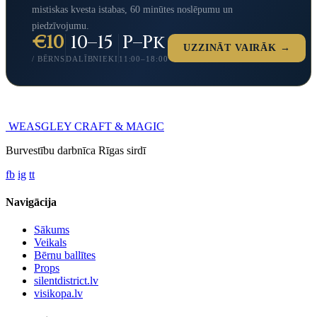
mistiskas kvesta istabas, 60 minūtes noslēpumu un
piedzīvojumu.
€10
10–15
P–Pk
UZZINĀT VAIRĀK →
/ BĒRNS
DALĪBNIEKI
11:00–18:00
WEASGLEY
CRAFT & MAGIC
Burvestību darbnīca Rīgas sirdī
fb
ig
tt
Navigācija
Sākums
Veikals
Bērnu ballītes
Props
silentdistrict.lv
visikopa.lv