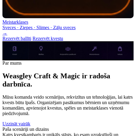
Meistarklases
Sveces · Ziepes · Slimes · Zāļu sveces
→
Rezervēt ballīti
Rezervēt kvestu
Par mums
Weasgley Craft & Magic ir radoša
darbnīca.
Mūsu komanda veido scenārijus, rekvizītus un tehnoloģijas, lai katrs
kvests būtu īpašs. Organizējam pasākumus bērniem un uzņēmumu
komandām, apvienojot kvestus, spēles un meistarklases vienotā
piedzīvojumā.
Uzzināt vairāk
Paša scenāriji un dizains
Katrs kvestkambaris ir unikāls stāsts, ko esam uzrakstījuši un