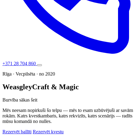
+371 28 704 860
Rīga · Vecpilsēta · no 2020
Weasgley
Craft & Magic
Burvība sākas šeit
Mēs neesam nopirkuši šo telpu — mēs to esam uzbūvējuši ar savām
rokām. Katrs kvestkambaris, katrs rekvizīts, katrs scenārijs — radīts
mūsu komandā no nulles.
Rezervēt ballīti
Rezervēt kvestu