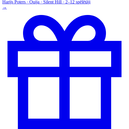
Harijs Poters · Ouija · Silent Hill · 2–12 spēlētāji
→