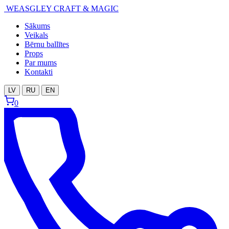
WEASGLEY
CRAFT & MAGIC
Sākums
Veikals
Bērnu ballītes
Props
Par mums
Kontakti
LV
RU
EN
0