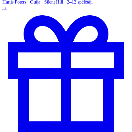
Harijs Poters · Ouija · Silent Hill · 2–12 spēlētāji
→