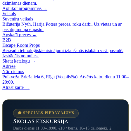
dzimšanas dienām.
Aplūkot programmas →
Veikals
Suvenīru veikals
Bižutērija Nyth, Harija Potera preces, roku darbi. Uz vietas un ar
pasūtījumu pa e-pastu.
Apskatīt preces →
B2B
Escape Room Props
Bezvadu tehnoloģiskie risinājumi izlaušanās istabām visā pasaulē.
Izstrādāts no nulles.
Skatīt katalogu →
Adrese
Nāc ciemos
Pulkveža Brieža iela 6, Rīga (Vecpilsēta). Atvērts katru dienu 11:00–
20:00.
Atrast kartē →
🎓 SPECIĀLS PIEDĀVĀJUMS
Skolas ekskursija
Darba dienās 11:00–18:00. €10 / bērns. 10–15 dalībnieki. 2