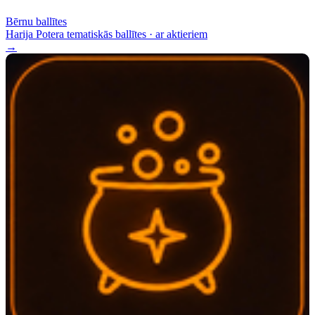
Bērnu ballītes
Harija Potera tematiskās ballītes · ar aktieriem
→