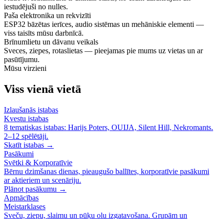
iestudējuši no nulles.
Paša elektronika un rekvizīti
ESP32 bāzētas ierīces, audio sistēmas un mehāniskie elementi —
viss taisīts mūsu darbnīcā.
Brīnumlietu un dāvanu veikals
Sveces, ziepes, rotaslietas — pieejamas pie mums uz vietas un ar
pasūtījumu.
Mūsu virzieni
Viss vienā vietā
Izlaušanās istabas
Kvestu istabas
8 tematiskas istabas: Harijs Poters, OUIJA, Silent Hill, Nekromants.
2–12 spēlētāji.
Skatīt istabas →
Pasākumi
Svētki & Korporatīvie
Bērnu dzimšanas dienas, pieaugušo ballītes, korporatīvie pasākumi
ar aktieriem un scenāriju.
Plānot pasākumu →
Apmācības
Meistarklases
Sveču, ziepu, slaimu un pūķu olu izgatavošana. Grupām un