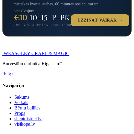
mistiskas kvesta istabas, 60 minūtes noslēpumu un
piedzīvojumu.
€10
10–15
P–Pk
UZZINĀT VAIRĀK →
/ BĒRNS
DALĪBNIEKI
11:00–18:00
WEASGLEY
CRAFT & MAGIC
Burvestību darbnīca Rīgas sirdī
fb
ig
tt
Navigācija
Sākums
Veikals
Bērnu ballītes
Props
silentdistrict.lv
visikopa.lv