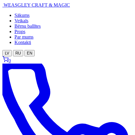
WEASGLEY
CRAFT & MAGIC
Sākums
Veikals
Bērnu ballītes
Props
Par mums
Kontakti
LV
RU
EN
0