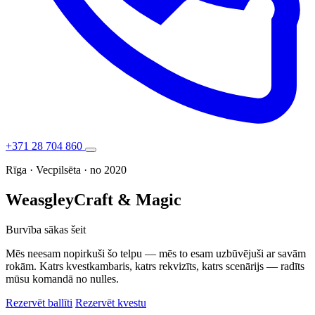
+371 28 704 860
Rīga · Vecpilsēta · no 2020
Weasgley
Craft & Magic
Burvība sākas šeit
Mēs neesam nopirkuši šo telpu — mēs to esam uzbūvējuši ar savām
rokām. Katrs kvestkambaris, katrs rekvizīts, katrs scenārijs — radīts
mūsu komandā no nulles.
Rezervēt ballīti
Rezervēt kvestu