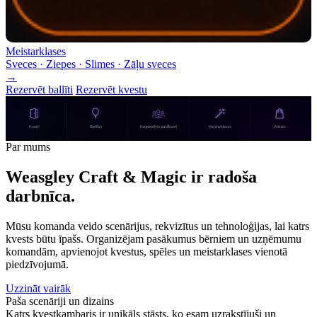
Meistarklases
Sveces · Ziepes · Slimes · Zāļu sveces
→
Rezervēt ballīti
Rezervēt kvestu
Par mums
Weasgley Craft & Magic ir radoša
darbnīca.
Mūsu komanda veido scenārijus, rekvizītus un tehnoloģijas, lai katrs
kvests būtu īpašs. Organizējam pasākumus bērniem un uzņēmumu
komandām, apvienojot kvestus, spēles un meistarklases vienotā
piedzīvojumā.
Uzzināt vairāk
Paša scenāriji un dizains
Katrs kvestkambaris ir unikāls stāsts, ko esam uzrakstījuši un