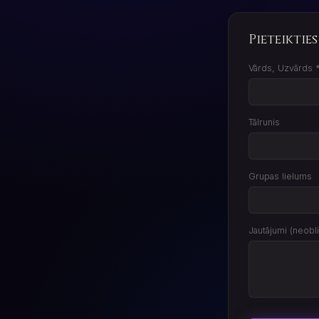
Pieteiktie
Vārds, Uzvārds 
Tālrunis
Grupas lielums
Jautājumi (neobli