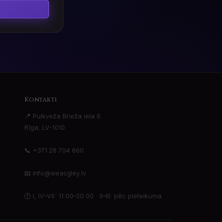
Kontakti
📍 Pulkveža Brieža iela 6
Rīga, LV-1010
📞
+371 28 704 860
📧
info@weasgley.lv
🕐
I, IV–VII: 11:00–20:00 · II–III: pēc pieteikuma