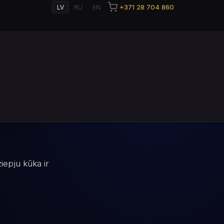
+371 28 704 860
LV
RU
EN
iepju kūka ir