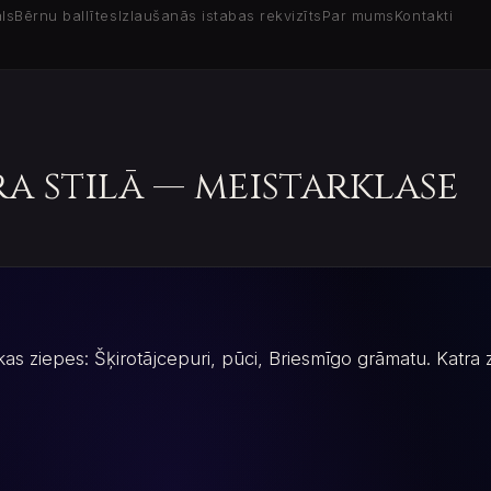
ls
Bērnu ballītes
Izlaušanās istabas rekvizīts
Par mums
Kontakti
ra stilā — meistarklase
kas ziepes: Šķirotājcepuri, pūci, Briesmīgo grāmatu. Katra z