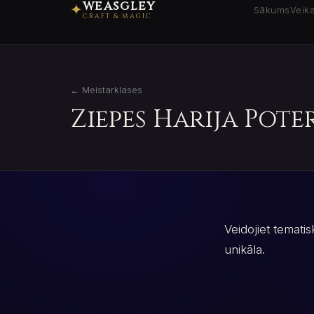
WEASGLEY
✦
Sākums
Veika
CRAFT & MAGIC
← Meistarklases
Ziepes Harija Pote
Veidojiet tematis
unikāla.