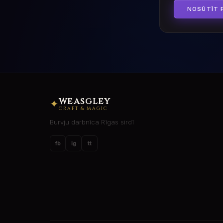
NOSŪTĪT 
WEASGLEY
✦
CRAFT & MAGIC
Burvju darbnīca Rīgas sirdī
fb
ig
tt