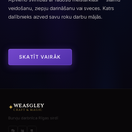
veidošanu, ziepju darināšanu vai sveces. Katrs
dalībnieks aizved savu roku darbu mājās.
SKATĪT VAIRĀK
WEASGLEY
✦
CRAFT & MAGIC
Burvju darbnīca Rīgas sirdī
fb
ig
tt