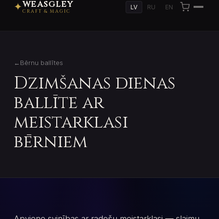
WEASGLEY
✦
LV
RU
EN
CRAFT & MAGIC
←
Bērnu ballītes
Dzimšanas dienas
ballīte ar
meistarklasi
bērniem
Apvieno svinības ar radošu meistarklasi — slaimu