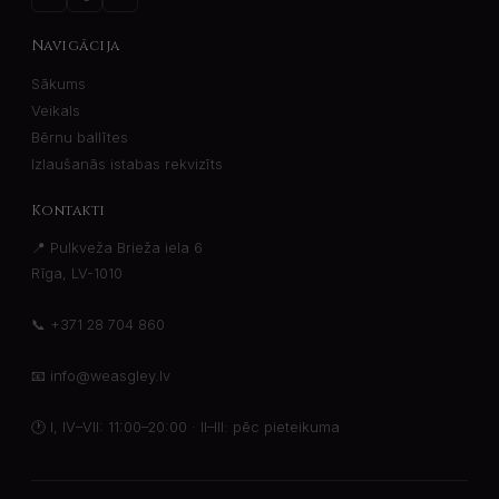
Navigācija
Sākums
Veikals
Bērnu ballītes
Izlaušanās istabas rekvizīts
Kontakti
📍 Pulkveža Brieža iela 6
Rīga, LV-1010
📞
+371 28 704 860
📧
info@weasgley.lv
🕐
I, IV–VII: 11:00–20:00 · II–III: pēc pieteikuma