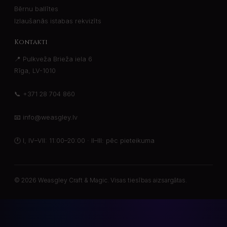
Bērnu ballītes
Izlaušanās istabas rekvizīts
Kontakti
📍 Pulkveža Brieža iela 6
Rīga, LV-1010
📞
+371 28 704 860
📧
info@weasgley.lv
🕐
I, IV–VII: 11:00–20:00 · II–III: pēc pieteikuma
© 2026 Weasgley Craft & Magic. Visas tiesības aizsargātas.