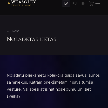
WEASGLEY
✦
LV
RU
EN
CRAFT & MAGIC
← Kvesti
Nolādētās lietas
Nolādētu priekšmetu kolekcija gaida savus jaunos
saimniekus. Katram priekšmetam ir sava tumšā
vēsture. Vai spēsi atrisināt noslēpumu un iziet
sveikā?